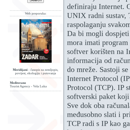
definiraju Internet. 
UNIX radni sustav, 
Web preporuka:
raspolaganju svako
Da bi mogli dospjeti
mora imati program 
softver korišten na I
informacija od raču
do mreže. Sastoji s
Meridijani
- časopis za zemljopis,
povijest, ekologiju i putovanja
Internet Protocol (I
Mediterano
Protocol (TCP). IP s
Tourist Agency - Vela Luka
softverski paket ko
Sve dok oba računal
međusobno slati i pr
TCP radi s IP kao ga