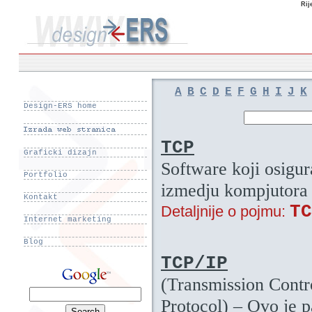
Rij
A
B
C
D
E
F
G
H
I
J
K
Design-ERS home
TCP
Graficki dizajn
Software koji osigu
Portfolio
izmedju kompjutora 
Kontakt
TC
Detaljnije o pojmu:
Internet marketing
Blog
TCP/IP
(Transmission Contro
Protocol) – Ovo je p