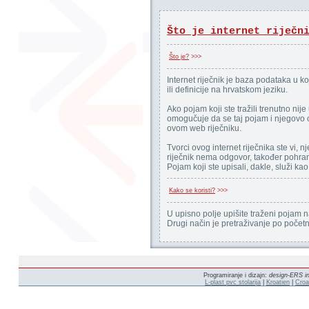
Što je internet riječn
Što je?
>>>
Internet riječnik je baza podataka u k
ili definicije na hrvatskom jeziku.
Ako pojam koji ste tražili trenutno nij
omogučuje da se taj pojam i njegovo o
ovom web riječniku.
Tvorci ovog internet riječnika ste vi, nj
riječnik nema odgovor, također pohran
Pojam koji ste upisali, dakle, služi ka
Kako se koristi?
>>>
U upisno polje upišite traženi pojam 
Drugi način je pretraživanje po poče
Programiranje i dizajn:
design-ERS in
L-plast pvc stolarija
|
Kroatien
|
Croa