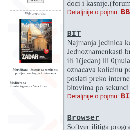
doci i kasnije.(foru
BB
Detaljnije o pojmu:
Web preporuka:
BIT
Najmanja jedinica k
Jednoznamenkasti bro
ili 1(jedan) ili 0(nu
oznacava kolicinu p
Meridijani
- časopis za zemljopis,
povijest, ekologiju i putovanja
poslati preko intern
Mediterano
bitovima po sekundi
Tourist Agency - Vela Luka
BI
Detaljnije o pojmu:
Browser
Softver ilitiga progr