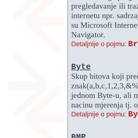
pregledavanje ili tr
internetu npr. sadrz
su Microsoft Interne
Navigator.
Br
Detaljnije o pojmu:
Byte
Skup bitova koji pre
znak(a,b,c,1,2,3,&%$
jednom Byte-u, ali m
nacinu mjerenja tj.
By
Detaljnije o pojmu:
BMP