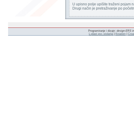
U upisno polje upišite traženi pojam 
Drugi način je pretraživanje po poče
Programiranje i dizajn:
design-ERS in
L-plast pvc stolarija
|
Kroatien
|
Croa