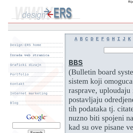
Rij
A
B
C
D
E
F
G
H
I
J
K
Design-ERS home
BBS
Graficki dizajn
(Bulletin board syst
Portfolio
sistem koji omoguca
Kontakt
rasprave, uploudaju 
Internet marketing
postavljaju odredjen
Blog
tih podataka tj. cita
nuzno biti spojeni na
kad su ove pisane v