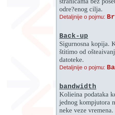
stranicama bez poseb
odre?enog cilja.
Br
Detaljnije o pojmu:
Back-up
Sigurnosna kopija. 
štitimo od ošteaivanj
datoteke.
Ba
Detaljnije o pojmu:
bandwidth
Kolieina podataka ko
jednog kompjutora na
neke veze vremena. 