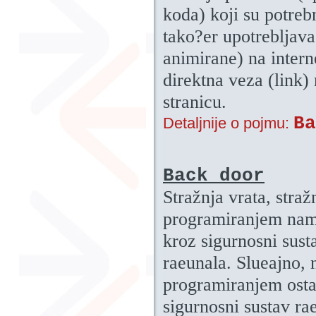
koda) koji su potreb
tako?er upotrebljava
animirane) na intern
direktna veza (link)
stranicu.
Ba
Detaljnije o pojmu:
Back door
Stražnja vrata, straž
programiranjem namj
kroz sigurnosni sust
raeunala. Slueajno, 
programiranjem osta
sigurnosni sustav ra