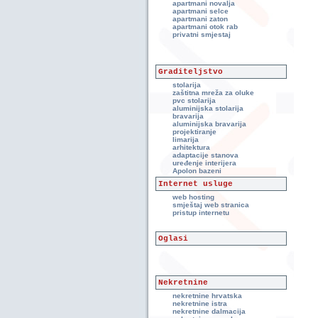
apartmani novalja
apartmani selce
apartmani zaton
apartmani otok rab
privatni smjestaj
Graditeljstvo
stolarija
zaštitna mreža za oluke
pvc stolarija
aluminijska stolarija
bravarija
aluminijska bravarija
projektiranje
limarija
arhitektura
adaptacije stanova
uređenje interijera
Apolon bazeni
Internet usluge
web hosting
smještaj web stranica
pristup internetu
Oglasi
Nekretnine
nekretnine hrvatska
nekretnine istra
nekretnine dalmacija