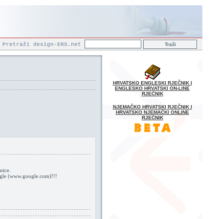
Pretraži design-ERS.net
HRVATSKO ENGLESKI RJEČNIK I
ENGLESKO HRVATSKI ON-LINE
RJEČNIK
NJEMAČKO HRVATSKI RJEČNIK I
HRVATSKO NJEMAČKI ONLINE
RJEČNIK
nice.
oogle (www.google.com)!!!