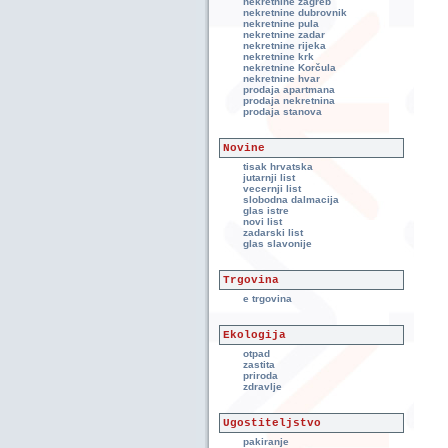
nekretnine zagreb
nekretnine dubrovnik
nekretnine pula
nekretnine zadar
nekretnine rijeka
nekretnine krk
nekretnine Korčula
nekretnine hvar
prodaja apartmana
prodaja nekretnina
prodaja stanova
Novine
tisak hrvatska
jutarnji list
vecernji list
slobodna dalmacija
glas istre
novi list
zadarski list
glas slavonije
Trgovina
e trgovina
Ekologija
otpad
zastita
priroda
zdravlje
Ugostiteljstvo
pakiranje