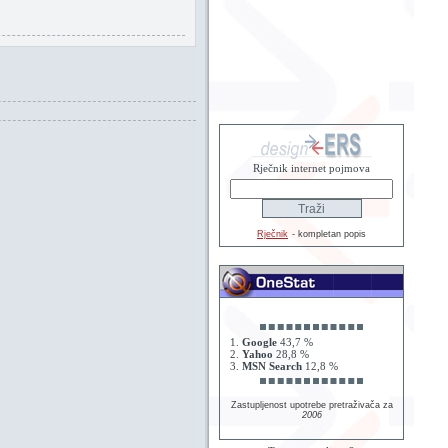
Rječnik internet pojmova
Rječnik
- kompletan popis
1.
Google
43,7 %
2.
Yahoo
28,8 %
3.
MSN Search
12,8 %
Zastupljenost upotrebe pretraživača za
2006