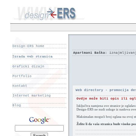
Design-ERS home
Apartmani Baška
: iznajmljivan
Graficki dizajn
Portfolio
Kontakt
Web directory - promocija de
Internet marketing
Ovdje može biti opis ili ogl
Blog
Isključiva namjena ove stranice je oglaša
Design-ERS ne nudi usluge iz naslova ove
Maksimalan mogući broj oglasa na ovoj str
Želite li da vaša stranica bude visoko p