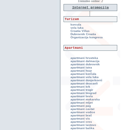
Trenutno online: 2
Internet promocija
Turizam
korcula
vela luka
Croatia Villas
Dubrovnik Croatia
Organizacija kongresa
Apartmani
apartmani hrvatska
apartmani dalmacija
apartmani dubrovnik
apartmani istra
apartmani hvar
apartmani korčula
apartmani vela luka
apartmani donjerković
apartmani deacaeli
apartmani krk
apartmani trogir
apartmani biograd
apartmani brela
apartmani makarska
apartmani mljet
apartmani pag
apartmani cavtat
apartmani vodice
apartmani brač
apartmani vis
apartmani cres
apartmani lastovo
apartmani baška