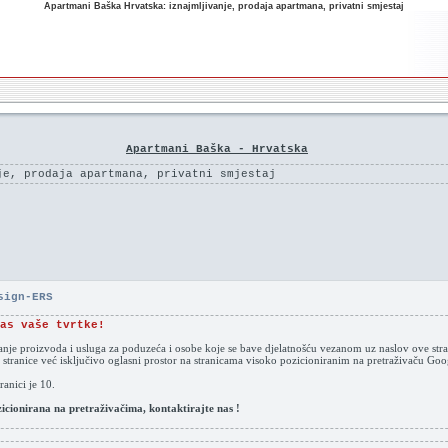
Apartmani Baška Hrvatska: iznajmljivanje, prodaja apartmana, privatni smjestaj
Apartmani Baška - Hrvatska
je, prodaja apartmana, privatni smjestaj
sign-ERS
as vaše tvrtke!
vanje proizvoda i usluga za poduzeća i osobe koje se bave djelatnošću vezanom uz naslov ove stra
 stranice već isključivo oglasni prostor na stranicama visoko pozicioniranim na pretraživaču G
anici je 10.
ozicionirana na pretraživačima, kontaktirajte nas !