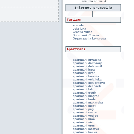
Trenutno online: 4
Internet promocija
Turizam
korcula
vela luka
Croatia Villas
Dubrovnik Croatia
Organizacija kongresa
Apartmani
apartmani hrvatska
apartmani dalmacija
apartmani dubrovnik
apartmani istra
apartmani hvar
apartmani korčula
apartmani vela luka
apartmani donjerković
apartmani deacaeli
apartmani krk
apartmani trogir
apartmani biograd
apartmani brela
apartmani makarska
apartmani mljet
apartmani pag
apartmani cavtat
apartmani vodice
apartmani brač
apartmani vis
apartmani cres
apartmani lastovo
apartmani baška