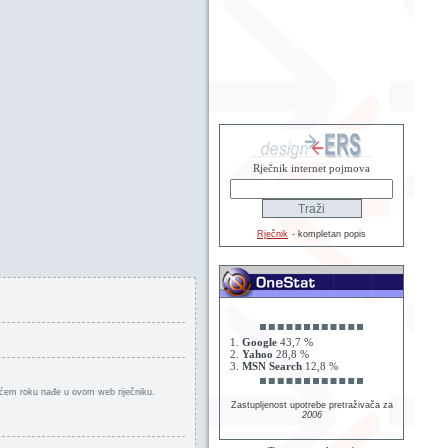
Rječnik internet pojmova
Rječnik
- kompletan popis
1.
Google
43,7 %
2.
Yahoo
28,8 %
3.
MSN Search
12,8 %
kraćem roku nađe u ovom web riječniku.
Zastupljenost upotrebe pretraživača za
2006