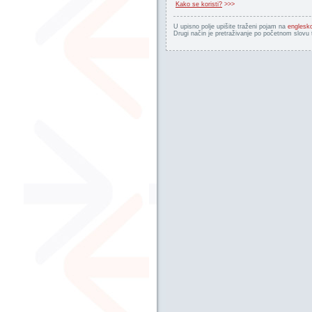
Kako se koristi?
>>>
U upisno polje upišite traženi pojam na
englesk
Drugi način je pretraživanje po početnom slovu