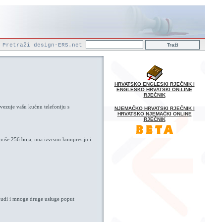
Pretraži design-ERS.net
HRVATSKO ENGLESKI RJEČNIK I
ENGLESKO HRVATSKI ON-LINE
RJEČNIK
ovezuje vašu kućnu telefoniju s
NJEMAČKO HRVATSKI RJEČNIK I
HRVATSKO NJEMAČKI ONLINE
RJEČNIK
više 256 boja, ima izvrsnu kompresiju i
s nudi i mnoge druge usluge poput