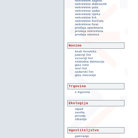
nekretnine zagreb
nekretnine dubrovnik
nekretnine pula
nekretnine zadar
nekretnine rijeka
nekretnine krk
nekretnine Korčula
nekretnine hvar
prodaja apartmana
prodaja nekretnina
prodaja stanova
Novine
tisak hrvatska
jutarnji list
vecernji list
slobodna dalmacija
glas istre
novi list
zadarski list
glas slavonije
Trgovina
e trgovina
Ekologija
otpad
zastita
priroda
zdravlje
Ugostiteljstvo
pakiranje