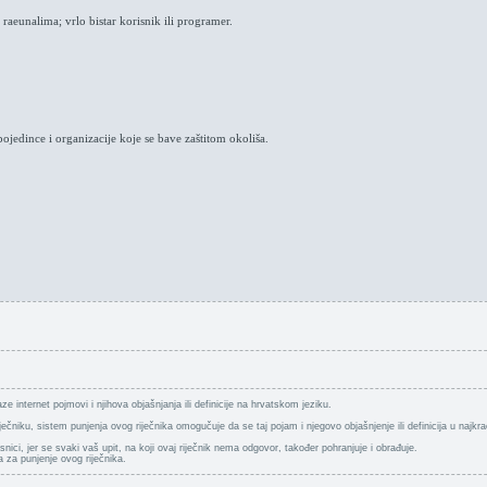
raeunalima; vrlo bistar korisnik ili programer.
edince i organizacije koje se bave zaštitom okoliša.
ze internet pojmovi i njihova objašnjanja ili definicije na hrvatskom jeziku.
riječniku, sistem punjenja ovog riječnika omogučuje da se taj pojam i njegovo objašnjenje ili definicija u naj
isnici, jer se svaki vaš upit, na koji ovaj riječnik nema odgovor, također pohranjuje i obrađuje.
a za punjenje ovog riječnika.