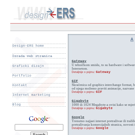
A
Design-ERS home
Gateway
U tehničkom smislu, to su hardware i software,
Graficki dizajn
Internetom.
Gateway
Detaljnije o pojmu:
Portfolio
GIF
Skraćenica od graphics interchange format, b
Kontakt
od njega možemo praviti animacije, nazvane
GIF
Detaljnije o pojmu:
Internet marketing
Gigabyte
Blog
1000 ili 1024 Megabyte-a ovisi kako se mjeri
Gigabyte
Detaljnije o pojmu:
Google
Trenutno najjaei internet pretraživae ili traž
pretraživanja komercijalnih stranica, novosti
Google
Detaljnije o pojmu: