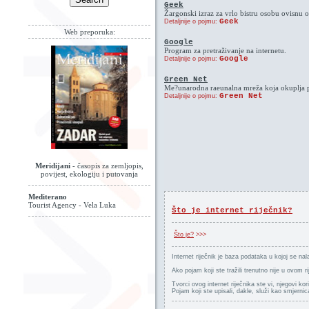
Geek
Žargonski izraz za vrlo bistru osobu ovisnu o 
Geek
Detaljnije o pojmu:
Web preporuka:
Google
Program za pretraživanje na internetu.
Google
Detaljnije o pojmu:
Green Net
Me?unarodna raeunalna mreža koja okuplja poj
Green Net
Detaljnije o pojmu:
Meridijani
- časopis za zemljopis,
povijest, ekologiju i putovanja
Mediterano
Tourist Agency - Vela Luka
Što je internet riječnik?
Što je?
>>>
Internet riječnik je baza podataka u kojoj se nala
Ako pojam koji ste tražili trenutno nije u ovom 
Tvorci ovog internet riječnika ste vi, njegovi kor
Pojam koji ste upisali, dakle, služi kao smjernic