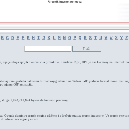
Rijecnik internet pojmova
B
C
D
E
F
G
H
I
J
K
L
M
N
O
P
Q
R
S
T
U
V
W
X
Y
Z
 čija je uloga spojiti dva različita protokola ili sustava. Npr., HPT je naš Gateway na Internet. P
it-mapirani grafički datotečni format kojeg rabimo na Web-u. GIF grafički format može imati naj
 po njemu GIF animacije.
, ilitiga 1,073,741,824 byte-a da budemo precizniji.
ilica. Google dominira search engine tržištem i odre?uje pravac search industrije. Uz search servi
 i sl. adresa: www.google.com