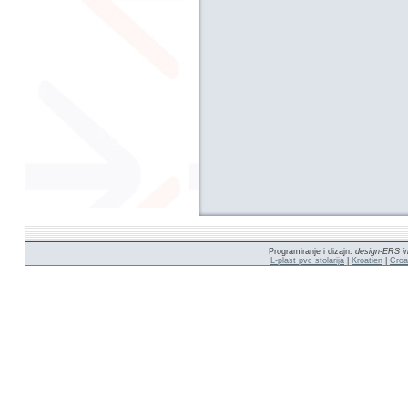
Programiranje i dizajn:
design-ERS in
L-plast pvc stolarija
|
Kroatien
|
Croa