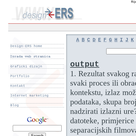
Rij
A
B
C
D
E
F
G
H
I
J
K
Design-ERS home
output
Graficki dizajn
1. Rezultat svakog 
Portfolio
svaki proces ili obr
Kontakt
kontekstu, izlaz mož
Internet marketing
podataka, skupa broj
Blog
nadzirati izlazni ure?
datoteke, primjerice
separacijskih filmov