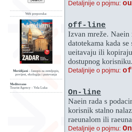
ou
Detaljnije o pojmu:
Web preporuka:
off-line
Izvan mreže. Naein 
datotekama kada se 
ueitavaju ili kopiraj
dostupnog korisniku
of
Detaljnije o pojmu:
Meridijani
- časopis za zemljopis,
povijest, ekologiju i putovanja
Mediterano
Tourist Agency - Vela Luka
On-line
Naein rada s podaci
korisnik stalno nala
raeunalom ili raeuna
On
Detaljnije o pojmu: