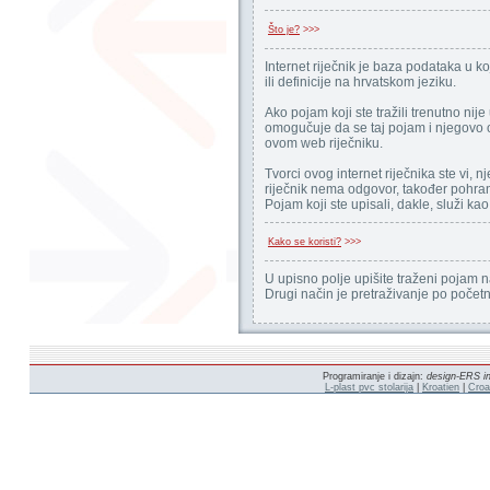
Što je?
>>>
Internet riječnik je baza podataka u k
ili definicije na hrvatskom jeziku.
Ako pojam koji ste tražili trenutno nij
omogučuje da se taj pojam i njegovo o
ovom web riječniku.
Tvorci ovog internet riječnika ste vi, nj
riječnik nema odgovor, također pohran
Pojam koji ste upisali, dakle, služi ka
Kako se koristi?
>>>
U upisno polje upišite traženi pojam 
Drugi način je pretraživanje po poče
Programiranje i dizajn:
design-ERS in
L-plast pvc stolarija
|
Kroatien
|
Croa