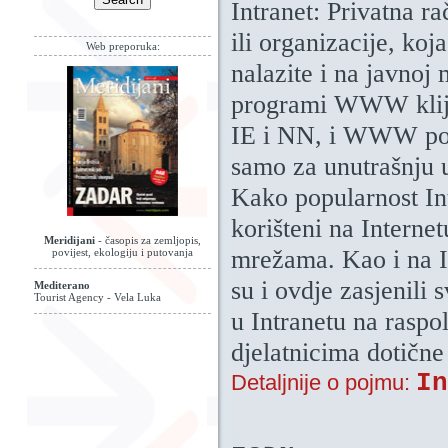
Intranet: Privatna r
ili organizacije, koj
Web preporuka:
nalazite i na javnoj 
programi WWW klije
IE i NN, i WWW posl
samo za unutrašnju 
Kako popularnost Int
korišteni na Internet
Meridijani
- časopis za zemljopis,
mrežama. Kao i na In
povijest, ekologiju i putovanja
su i ovdje zasjenili 
Mediterano
Tourist Agency - Vela Luka
u Intranetu na rasp
djelatnicima dotične
In
Detaljnije o pojmu: