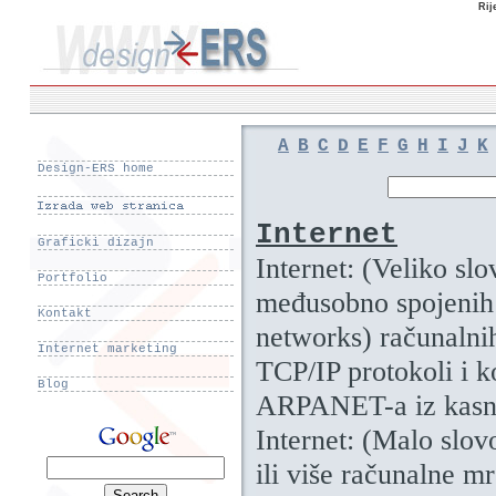
Rij
A
B
C
D
E
F
G
H
I
J
K
Design-ERS home
Internet
Graficki dizajn
Internet: (Veliko sl
Portfolio
međusobno spojenih 
Kontakt
networks) računalnih
Internet marketing
TCP/IP protokoli i k
Blog
ARPANET-a iz kasnih 
Internet: (Malo slovo
ili više računalne mr