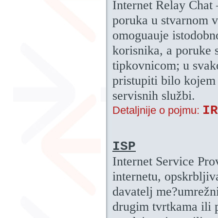
Internet Relay Chat
poruka u stvarnom v
omoguauje istodobno
korisnika, a poruke s
tipkovnicom; u svak
pristupiti bilo kojem
servisnih službi.
IR
Detaljnije o pojmu:
ISP
Internet Service Pro
internetu, opskrblji
davatelj me?umrežni
drugim tvrtkama ili