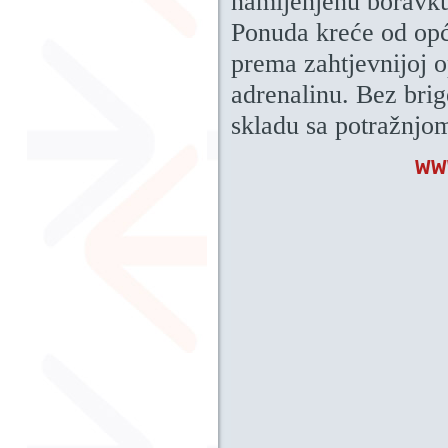
namijenjenu boravku 
Ponuda kreće od op
prema zahtjevnijoj o
adrenalinu. Bez brige
skladu sa potražnjo
ww