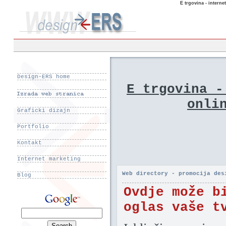
E trgovina - interne
Design-ERS home
E trgovina -
onli
Graficki dizajn
Portfolio
Kontakt
Internet marketing
Web directory - promocija des
Blog
Ovdje može b
oglas vaše t