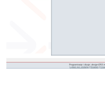
Programiranje i dizajn:
design-ERS in
L-plast pvc stolarija
|
Kroatien
|
Croa