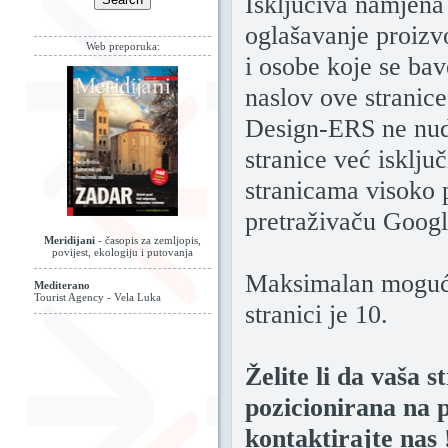
Isključiva namjena 
oglašavanje proizv
Web preporuka:
i osobe koje se ba
naslov ove stranice
Design-ERS ne nudi
stranice već isklju
stranicama visoko 
pretraživaču Goog
Meridijani
- časopis za zemljopis,
povijest, ekologiju i putovanja
Maksimalan mogući
Mediterano
Tourist Agency - Vela Luka
stranici je 10.
Želite li da vaša 
pozicionirana na 
kontaktirajte nas 