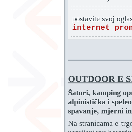
postavite svoj ogla
internet pro
OUTDOOR E 
Šatori, kamping opr
alpinistička i spel
spavanje, mjerni in
Na stranicama e-trg