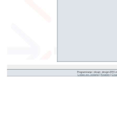
Programiranje i dizajn:
design-ERS in
L-plast pvc stolarija
|
Kroatien
|
Croa