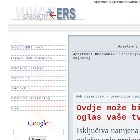
Apartmani Dubrovnik Hrvatska: i
Apartmani 
Design-ERS home
Apartmani Dubrovnik
: iznajmlji
smjestaj
Graficki dizajn
Portfolio
Kontakt
Web directory - promocija des
Internet marketing
Ovdje može b
Blog
oglas vaše t
Isključiva namjena 