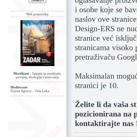
oglašavanje proizv
i osobe koje se ba
Web preporuka:
naslov ove stranice
Design-ERS ne nudi
stranice već isklju
stranicama visoko 
pretraživaču Goog
Maksimalan mogući
Meridijani
- časopis za zemljopis,
povijest, ekologiju i putovanja
stranici je 10.
Mediterano
Tourist Agency - Vela Luka
Želite li da vaša 
pozicionirana na 
kontaktirajte nas 